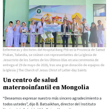
Enfermeras y doctores del Hospital Bang Phli en la Provincia de Samut
Prakan, Tailandia, se reúnen con representantes de La Iglesia de
Jesucristo de los Santos de los Últimos Días en una ceremonia de
entrega el 29 de mayo de 2026, tras una gran donación de equipos de
la Iglesia.
| The Church of Jesus Christ of Latter-day Saints
Un centro de salud
maternoinfantil en Mongolia
“Deseamos expresar nuestro más sincero agradecimiento a
todos ustedes”, dijo B. Batsaikhan, director del Instituto