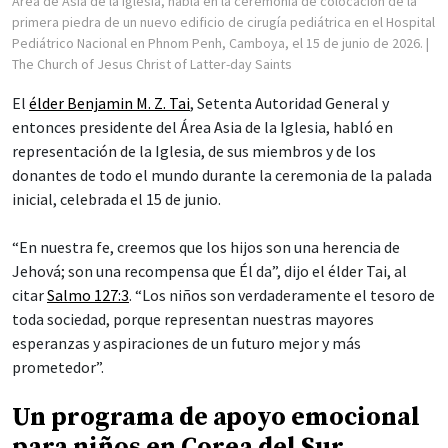
Área de Asia de la Iglesia, habla en la ceremonia de colocación de la
primera piedra de un nuevo edificio de cirugía pediátrica en el Hospital
Pediátrico Nacional en Phnom Penh, Camboya, el 15 de junio de 2026.
|
The Church of Jesus Christ of Latter-day Saints
El
élder Benjamin M. Z. Tai
, Setenta Autoridad General y
entonces presidente del Área Asia de la Iglesia, habló en
representación de la Iglesia, de sus miembros y de los
donantes de todo el mundo durante la ceremonia de la palada
inicial, celebrada el 15 de junio.
“En nuestra fe, creemos que los hijos son una herencia de
Jehová; son una recompensa que Él da”, dijo el élder Tai, al
citar
Salmo 127:3
. “Los niños son verdaderamente el tesoro de
toda sociedad, porque representan nuestras mayores
esperanzas y aspiraciones de un futuro mejor y más
prometedor”.
Un programa de apoyo emocional
para niños en Corea del Sur