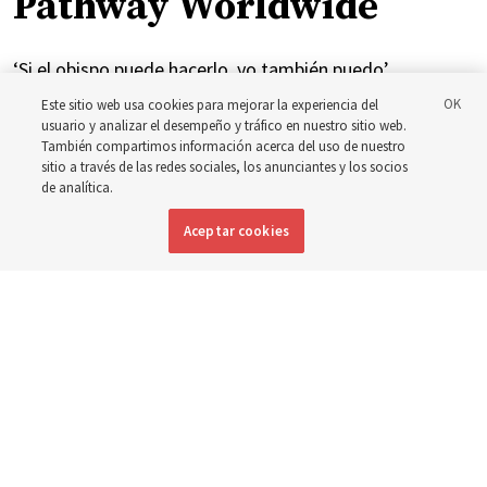
Pathway Worldwide
‘Si el obispo puede hacerlo, yo también puedo’
Este sitio web usa cookies para mejorar la experiencia del
usuario y analizar el desempeño y tráfico en nuestro sitio web.
5 agosto 2026, 1:18 p.m. MDT
Compartir
También compartimos información acerca del uso de nuestro
sitio a través de las redes sociales, los anunciantes y los socios
de analítica.
Inglés
|
Portugués
|
Francés
DISPONIBLE EN:
Aceptar cookies