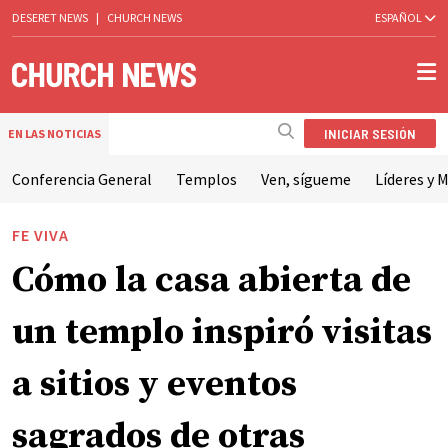
DESERET NEWS
|
CHURCH NEWS
ESPAÑOL
INICIAR SESIÓN
EN LAS NOTICIAS
Conferencia General
Templos
Ven, sígueme
Líderes y M
FE VIVA
Cómo la casa abierta de
un templo inspiró visitas
a sitios y eventos
sagrados de otras