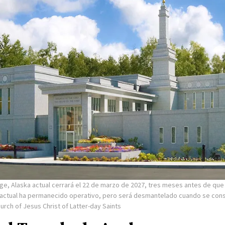
ge, Alaska actual cerrará el 22 de marzo de 2027, tres meses antes de que
io actual ha permanecido operativo, pero será desmantelado cuando se cons
hurch of Jesus Christ of Latter-day Saints