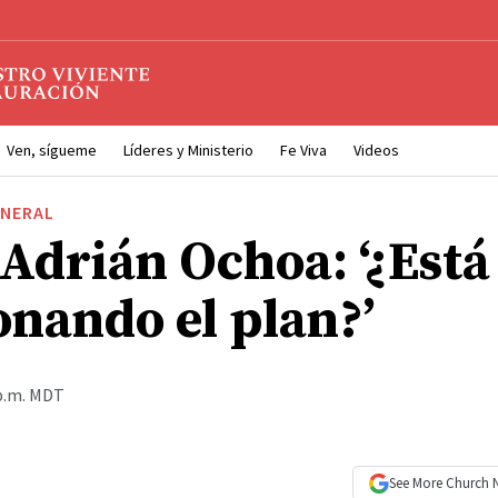
Ven, sígueme
Líderes y Ministerio
Fe Viva
Videos
ENERAL
 Adrián Ochoa: ‘¿Está
onando el plan?’
 p.m. MDT
See More
Church 