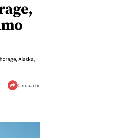
rage,
ximo
chorage, Alaska,
Compartir