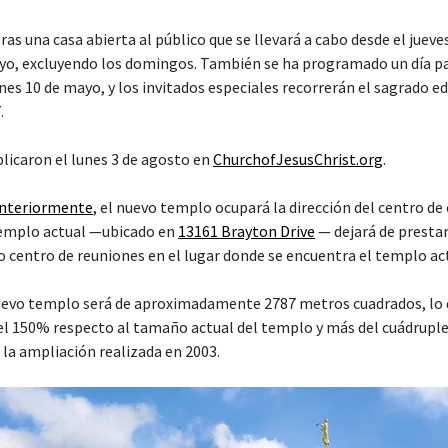
ras una casa abierta al público que se llevará a cabo desde el juev
yo, excluyendo los domingos. También se ha programado un día pa
es 10 de mayo, y los invitados especiales recorrerán el sagrado edif
.
blicaron el lunes 3 de agosto en
ChurchofJesusChrist.org
.
anteriormente
, el nuevo templo ocupará la dirección del centro de
 templo actual —ubicado en
13161 Brayton Drive
— dejará de prestar 
o centro de reuniones en el lugar donde se encuentra el templo ac
nuevo templo será de aproximadamente 2787 metros cuadrados, lo 
l 150% respecto al tamaño actual del templo y más del cuádrupl
a la ampliación realizada en 2003.