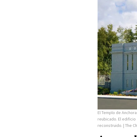
El Templo de Anchora
reubicado. El edific
reconstruido.
| The C