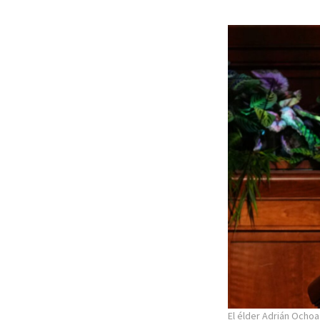
El élder Adrián Ochoa 