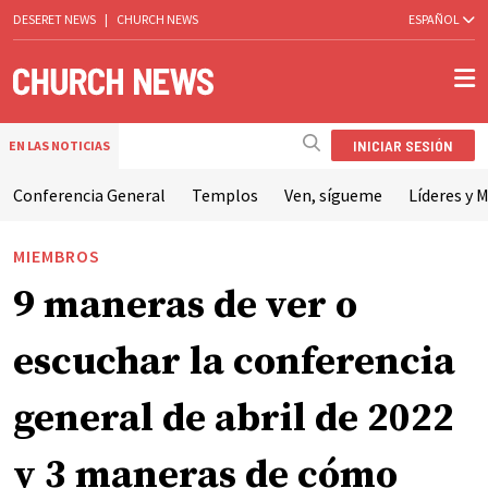
DESERET NEWS
|
CHURCH NEWS
ESPAÑOL
INICIAR SESIÓN
EN LAS NOTICIAS
Conferencia General
Templos
Ven, sígueme
Líderes y M
MIEMBROS
9 maneras de ver o
escuchar la conferencia
general de abril de 2022
y 3 maneras de cómo