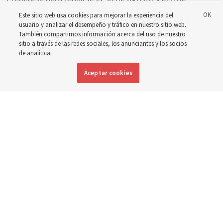
septiembre para analizar la implementación del nuevo
Este sitio web usa cookies para mejorar la experiencia del
usuario y analizar el desempeño y tráfico en nuestro sitio web.
horario
También compartimos información acerca del uso de nuestro
sitio a través de las redes sociales, los anunciantes y los socios
de analítica.
3 agosto 2026, 3:11 p.m. MDT
Compartir
Aceptar cookies
Inglés
|
Portugués
|
Francés
DISPONIBLE EN: