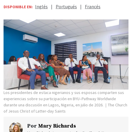
Inglés
|
Portugués
|
Francés
DISPONIBLE EN:
Los presidentes de estaca nigerianos y sus esposas comparten sus
experiencias sobre su participación en BYU–Pathway Worldwide
durante una discusión en Lagos, Nigeria, en julio de 2026.
The Church
of Jesus Christ of Latter-day Saints
Por
Mary Richards