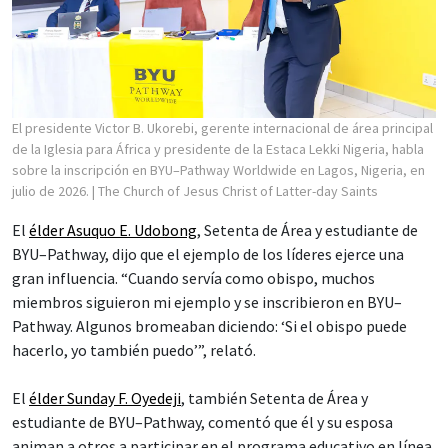
El presidente Victor B. Ukorebi, gerente internacional de área principal
de la Iglesia para África y presidente de la Estaca Lekki Nigeria, habla
sobre la inscripción en BYU–Pathway Worldwide en Lagos, Nigeria, en
julio de 2026.
| The Church of Jesus Christ of Latter-day Saints
El
élder Asuquo E. Udobong
, Setenta de Área y estudiante de
BYU–Pathway, dijo que el ejemplo de los líderes ejerce una
gran influencia. “Cuando servía como obispo, muchos
miembros siguieron mi ejemplo y se inscribieron en BYU–
Pathway. Algunos bromeaban diciendo: ‘Si el obispo puede
hacerlo, yo también puedo’”, relató.
El
élder Sunday F. Oyedeji
, también Setenta de Área y
estudiante de BYU–Pathway, comentó que él y su esposa
animan a otros a participar en el programa educativo en línea.