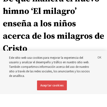
himno ‘El milagro’
enseña a los niños
acerca de los milagros de
Cristo
Este sitio web usa cookies para mejorar la experiencia del
La inspiración que llevó a Shawna Edwards a escribir el
usuario y analizar el desempeño y tráfico en nuestro sitio web.
También compartimos información acerca del uso de nuestro
himno ‘El milagro’
sitio a través de las redes sociales, los anunciantes y los socios
de analítica.
5 agosto 2026, 10:50 a.m. MDT
Compartir
Aceptar cookies
Inglés
|
Portugués
|
Francés
DISPONIBLE EN: