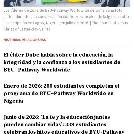
Los líderes de zona de BYU–Pathway Worldwide se toman una foto
juntos durante una conversación con líderes locales de la Iglesia sobre
la inscripción en Lagos, Nigeria, en julio de 2026.
| The Church of Jesus
Christ of Latter-day Saints
HISTORIAS RELACIONADAS
El élder Dube habla sobre la educación, la
integridad y la confianza a los estudiantes de
BYU–Pathway Worldwide
Enero de 2026: 200 estudiantes completan el
programa de BYU–Pathway Worldwide en
Nigeria
Junio de 2026: ‘La fe y la educación juntas
pueden cambiar vidas’: 338 estudiantes
celebran los hitos educativos de BYU-Pathway