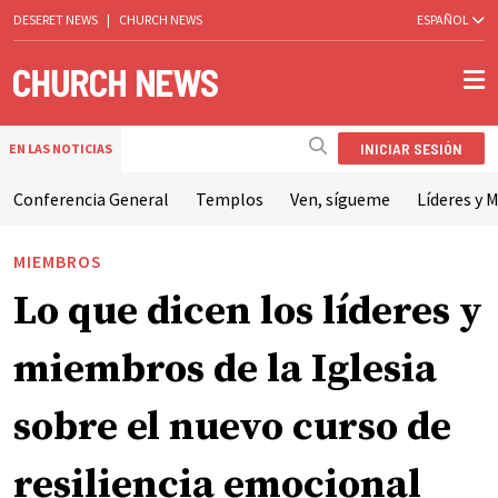
DESERET NEWS
|
CHURCH NEWS
ESPAÑOL
INICIAR SESIÓN
EN LAS NOTICIAS
Conferencia General
Templos
Ven, sígueme
Líderes y M
MIEMBROS
Lo que dicen los líderes y
miembros de la Iglesia
sobre el nuevo curso de
resiliencia emocional