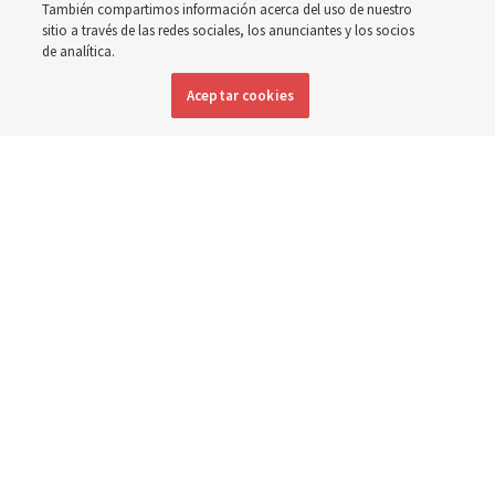
También compartimos información acerca del uso de nuestro
a la pregunta: ‘¿Cuál es la fortaleza de la juventud?’
sitio a través de las redes sociales, los anunciantes y los socios
de analítica.
8 agosto 2026, 2:00 a.m. MDT
Compartir
Aceptar cookies
Inglés
|
Portugués
|
Francés
DISPONIBLE EN: