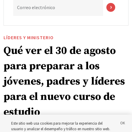
Correo electrónico
LÍDERES Y MINISTERIO
Qué ver el 30 de agosto
para preparar a los
jóvenes, padres y líderes
para el nuevo curso de
estudio
Este sitio web usa cookies para mejorar la experiencia del
El presidente Farnes y la presidenta Freeman responden
usuario y analizar el desempeño y tráfico en nuestro sitio web.