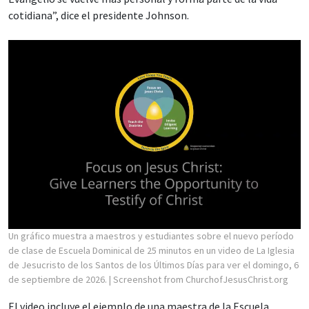
cotidiana”, dice el presidente Johnson.
Un gráfico muestra a maestros y estudiantes sobre el nuevo período
de clase de Escuela Dominical de 25 minutos en un video de La Iglesia
de Jesucristo de los Santos de los Últimos Días para ver el domingo, 6
de septiembre de 2026.
| Screenshot from ChurchofJesusChrist.org
El video incluye el ejemplo de una maestra de la Escuela