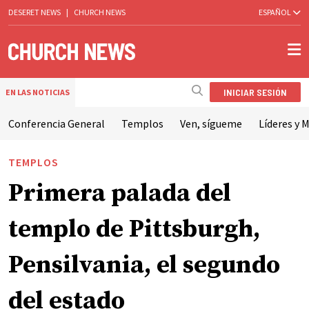
DESERET NEWS
|
CHURCH NEWS
ESPAÑOL
INICIAR SESIÓN
EN LAS NOTICIAS
Conferencia General
Templos
Ven, sígueme
Líderes y M
TEMPLOS
Primera palada del
templo de Pittsburgh,
Pensilvania, el segundo
del estado