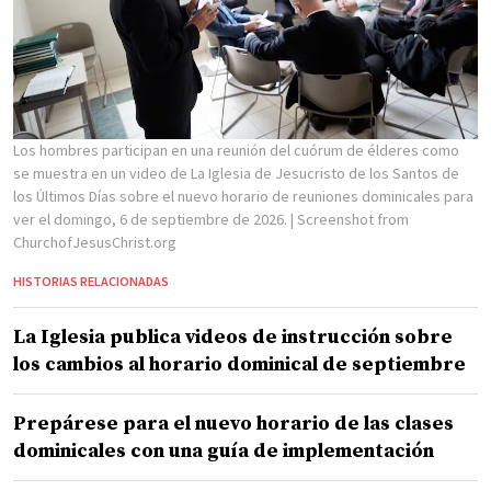
Los hombres participan en una reunión del cuórum de élderes como
se muestra en un video de La Iglesia de Jesucristo de los Santos de
los Últimos Días sobre el nuevo horario de reuniones dominicales para
ver el domingo, 6 de septiembre de 2026.
| Screenshot from
ChurchofJesusChrist.org
HISTORIAS RELACIONADAS
La Iglesia publica videos de instrucción sobre
los cambios al horario dominical de septiembre
Prepárese para el nuevo horario de las clases
dominicales con una guía de implementación