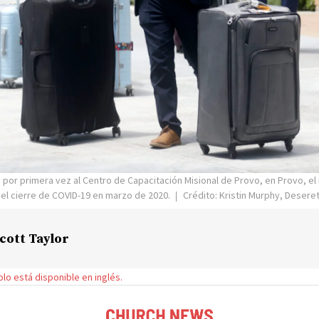
 por primera vez al Centro de Capacitación Misional de Provo, en Provo, el
 el cierre de COVID-19 en marzo de 2020.
Crédito: Kristin Murphy, Desere
cott Taylor
solo está disponible en inglés.