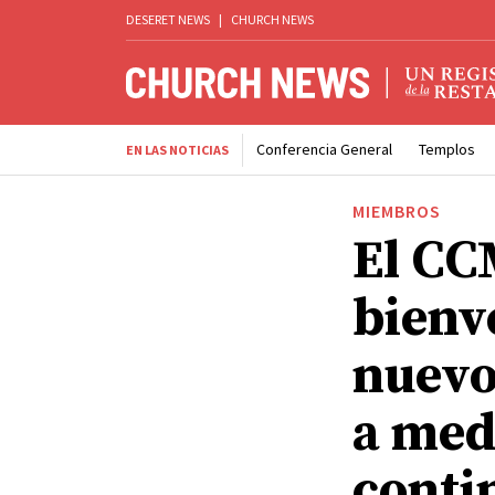
DESERET NEWS
|
CHURCH NEWS
Conferencia General
Templos
EN LAS NOTICIAS
MIEMBROS
El CC
bienv
nuevo
a med
conti