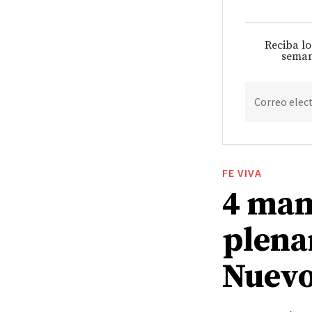
Reciba lo
seman
Correo elec
FE VIVA
4 man
plena
Nuevo