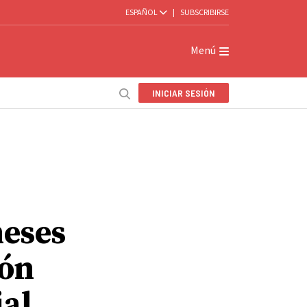
ESPAÑOL
|
SUBSCRIBIRSE
Menú
INICIAR SESIÓN
meses
ión
ial