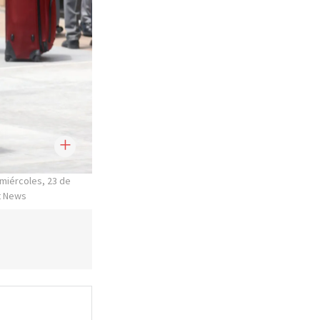
 miércoles, 23 de
t News