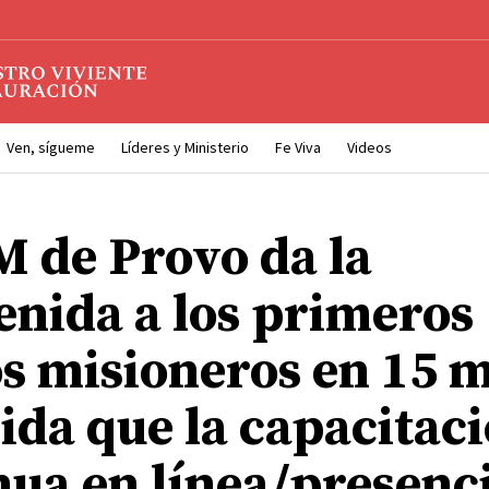
Ven, sígueme
Líderes y Ministerio
Fe Viva
Videos
M de Provo da la
enida a los primeros
s misioneros en 15 
ida que la capacitac
nua en línea/presenc