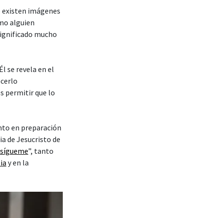
ue existen imágenes
omo alguien
significado mucho
l se revela en el
cerlo
s permitir que lo
nto en preparación
ia de Jesucristo de
 sígueme
”, tanto
sia
y en la