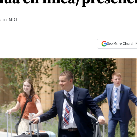
 p.m. MDT
See More
Church 