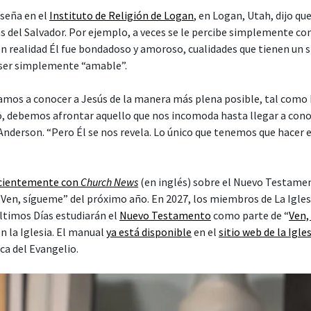
seña en el
Instituto de Religión de Logan
, en Logan, Utah, dijo q
as del Salvador. Por ejemplo, a veces se le percibe simplemente c
n realidad Él fue bondadoso y amoroso, cualidades que tienen un 
ser simplemente “amable”.
amos a conocer a Jesús de la manera más plena posible, tal como É
 debemos afrontar aquello que nos incomoda hasta llegar a cono
Anderson. “Pero Él se nos revela. Lo único que tenemos que hacer e
ecientemente con
Church News
(en inglés) sobre el Nuevo Testame
 “Ven, sígueme” del próximo año. En 2027, los miembros de La Igles
Últimos Días estudiarán el
Nuevo Testamento
como parte de “
Ven,
n la Iglesia. El manual
ya está disponible
en el
sitio web de la Igle
ca del Evangelio.