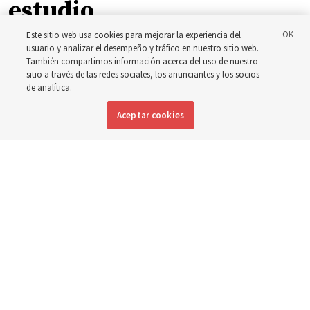
estudio
Este sitio web usa cookies para mejorar la experiencia del
usuario y analizar el desempeño y tráfico en nuestro sitio web.
El presidente Farnes y la presidenta Freeman responden
También compartimos información acerca del uso de nuestro
a la pregunta: ‘¿Cuál es la fortaleza de la juventud?’
sitio a través de las redes sociales, los anunciantes y los socios
de analítica.
8 agosto 2026, 2:00 a.m. MDT
Compartir
Aceptar cookies
Inglés
DISPONIBLE EN: