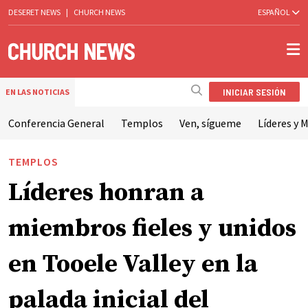
DESERET NEWS
|
CHURCH NEWS
ESPAÑOL
INICIAR SESIÓN
EN LAS NOTICIAS
Conferencia General
Templos
Ven, sígueme
Líderes y M
TEMPLOS
Líderes honran a
miembros fieles y unidos
en Tooele Valley en la
palada inicial del