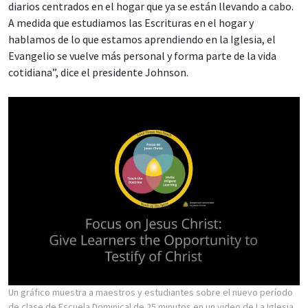
diarios centrados en el hogar que ya se están llevando a cabo.
A medida que estudiamos las Escrituras en el hogar y
hablamos de lo que estamos aprendiendo en la Iglesia, el
Evangelio se vuelve más personal y forma parte de la vida
cotidiana”, dice el presidente Johnson.
Un gráfico muestra a maestros y estudiantes sobre el nuevo período
de clase de Escuela Dominical de 25 minutos en un video de La Iglesia