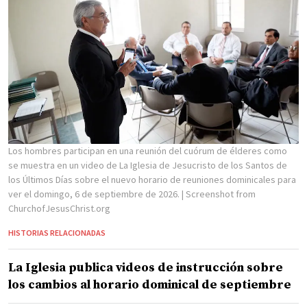
Los hombres participan en una reunión del cuórum de élderes como
se muestra en un video de La Iglesia de Jesucristo de los Santos de
los Últimos Días sobre el nuevo horario de reuniones dominicales para
ver el domingo, 6 de septiembre de 2026.
| Screenshot from
ChurchofJesusChrist.org
HISTORIAS RELACIONADAS
La Iglesia publica videos de instrucción sobre
los cambios al horario dominical de septiembre