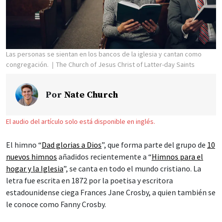
Las personas se sientan en los bancos de la iglesia y cantan como
congregación.
The Church of Jesus Christ of Latter-day Saints
Por
Nate Church
El audio del artículo solo está disponible en inglés.
El himno “
Dad glorias a Dios
”, que forma parte del grupo de
10
nuevos himnos
añadidos recientemente a “
Himnos para el
hogar y la Iglesia
”, se canta en todo el mundo cristiano. La
letra fue escrita en 1872 por la poetisa y escritora
estadounidense ciega Frances Jane Crosby, a quien también se
le conoce como Fanny Crosby.