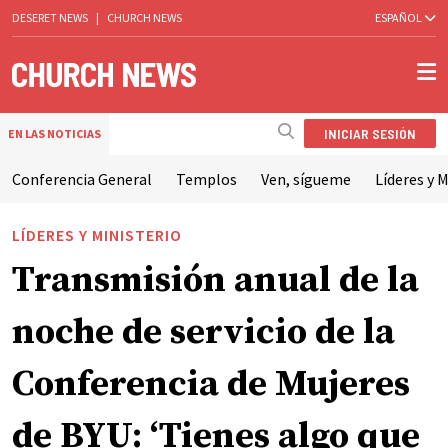
DESERET NEWS
|
CHURCH NEWS
ESPAÑOL
INICIAR SESIÓN
EN LAS NOTICIAS
Conferencia General
Templos
Ven, sígueme
Líderes y M
LÍDERES Y MINISTERIO
Transmisión anual de la
noche de servicio de la
Conferencia de Mujeres
de BYU: ‘Tienes algo que