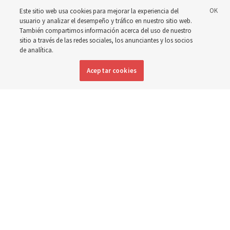
Este sitio web usa cookies para mejorar la experiencia del
El Setenta Autoridad General calificó el evento como
usuario y analizar el desempeño y tráfico en nuestro sitio web.
También compartimos información acerca del uso de nuestro
‘una gran noche para la Iglesia’
sitio a través de las redes sociales, los anunciantes y los socios
de analítica.
4 agosto 2026, 1:09 p.m. MDT
Compartir
Aceptar cookies
Inglés
DISPONIBLE EN: