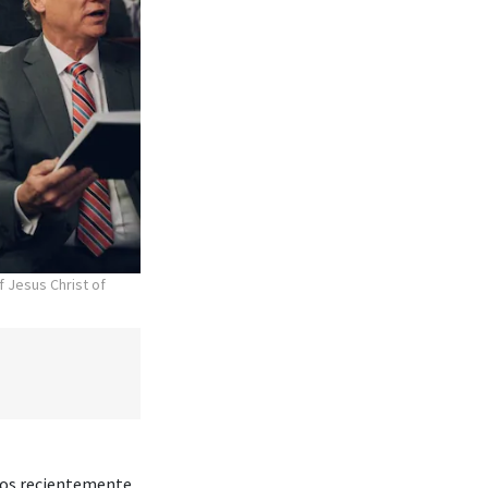
f Jesus Christ of
os recientemente