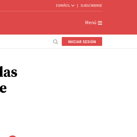
ESPAÑOL
|
SUBSCRIBIRSE
Menú
INICIAR SESIÓN
las
e