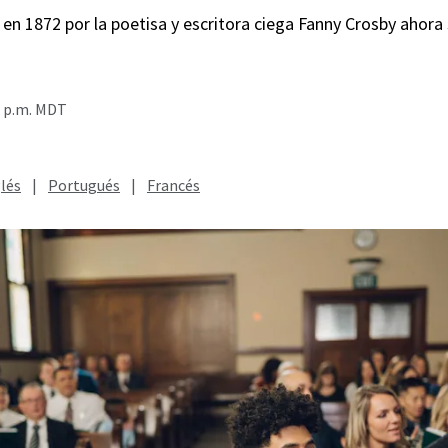
en 1872 por la poetisa y escritora ciega Fanny Crosby ahora s
0 p.m. MDT
lés
|
Portugués
|
Francés