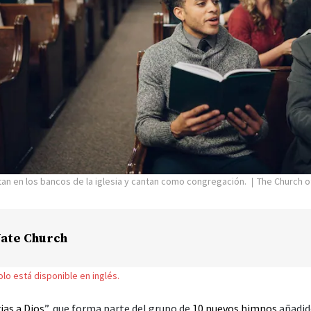
tan en los bancos de la iglesia y cantan como congregación.
The Church o
ate Church
solo está disponible en inglés.
ias a Dios
”, que forma parte del grupo de
10 nuevos himnos
añadid