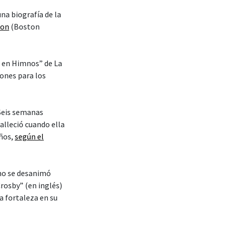
una biografía de la
ton
(Boston
a en Himnos” de La
iones para los
 Seis semanas
falleció cuando ella
iños,
según el
 no se desanimó
Crosby” (en inglés)
a fortaleza en su