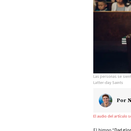
Las personas se sien
Latter-day Saints
Por
N
El audio del artículo 
El himno “
Dad glor