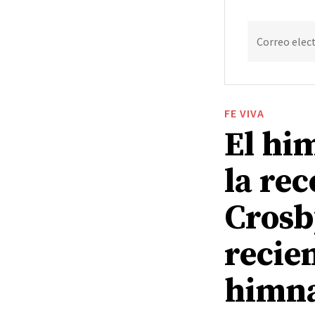
Correo elec
FE VIVA
El him
la re
Crosb
recie
himna