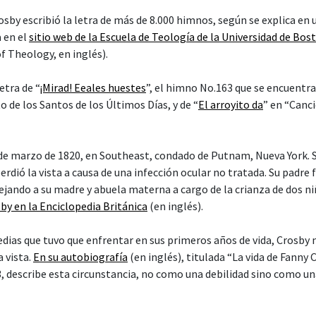
osby escribió la letra de más de 8.000 himnos, según se explica en 
a en el
sitio web de la Escuela de Teología de la Universidad de Bos
f Theology, en inglés).
etra de “
¡Mirad! Eeales huestes
”, el himno No.163 que se encuentr
to de los Santos de los Últimos Días, y de “
El arroyito da
” en “Canc
 de marzo de 1820, en Southeast, condado de Putnam, Nueva York.
erdió la vista a causa de una infección ocular no tratada. Su padre 
dejando a su madre y abuela materna a cargo de la crianza de dos n
by en la Enciclopedia Británica
(en inglés).
gedias que tuvo que enfrentar en sus primeros años de vida, Crosby
a vista.
En su autobiografía
(en inglés), titulada “La vida de Fanny 
3, describe esta circunstancia, no como una debilidad sino como un