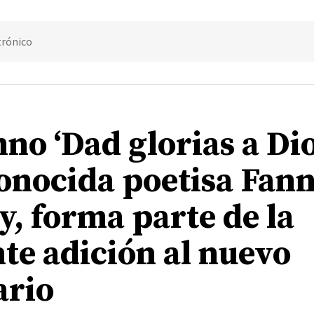
trónico
no ‘Dad glorias a Dio
conocida poetisa Fan
y, forma parte de la
nte adición al nuevo
rio