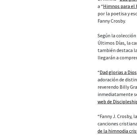
a “
Himnos para el h
por la poetisa y e
Fanny Crosby.
Según la colección 
Últimos Días, la ca
también destaca la
llegarán a compren
“
Dad glorias a Dios
adoración de disti
reverendo Billy Gr
inmediatamente se 
web de Discipleshi
“Fanny J. Crosby, l
canciones cristiana
de la himnodia cri