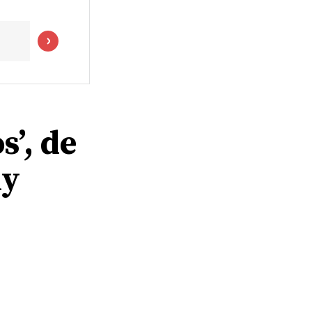
s’, de
ny