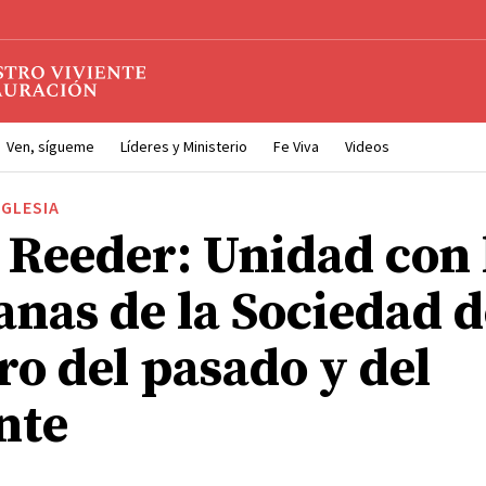
Ven, sígueme
Líderes y Ministerio
Fe Viva
Videos
IGLESIA
 Reeder: Unidad con 
nas de la Sociedad d
ro del pasado y del
nte