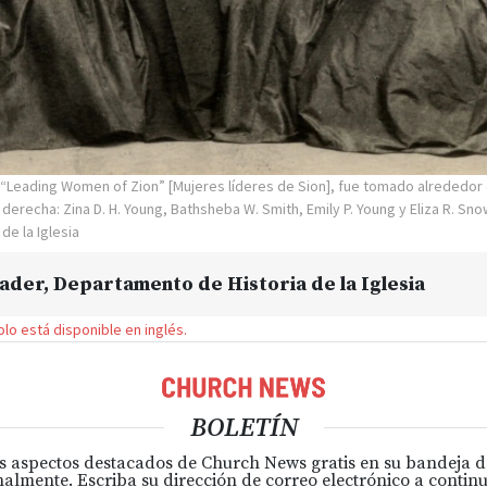
do “Leading Women of Zion” [Mujeres líderes de Sion], fue tomado alrededo
 derecha: Zina D. H. Young, Bathsheba W. Smith, Emily P. Young y Eliza R. Sno
 de la Iglesia
eader
, Departamento de Historia de la Iglesia
solo está disponible en inglés.
BOLETÍN
s aspectos destacados de Church News gratis en su bandeja 
almente. Escriba su dirección de correo electrónico a continu