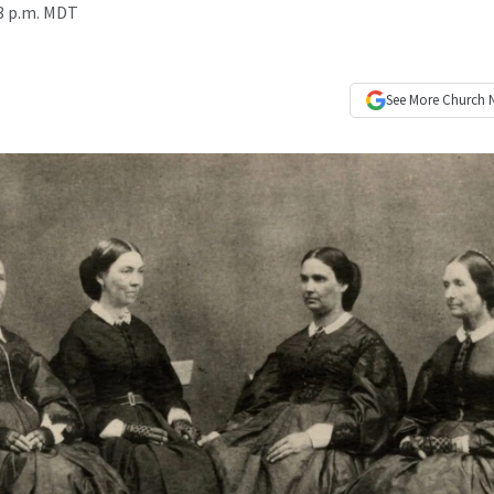
3 p.m. MDT
See More
Church 