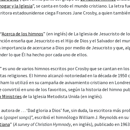
ogar y la Iglesia
”, se canta en todo el mundo cristiano. La letra fu
scritora estadounidense ciega Frances Jane Crosby, a quien tambié
“
Acerca de los himnos
” (en inglés) de La Iglesia de Jesucristo de l
nción enseña que Jesucristo es el Hijo de Dios y el Salvador del mun
 importancia de acercarse a Dios por medio de Jesucristo y que, al
der lo que Él ha hecho por cada uno de ellos.
” es uno de varios himnos escritos por Crosby que se cantan en los 
ntas religiones. El himno alcanzó notoriedad en la década de 1950 
aham lo utilizó en su campaña de avivamiento cristiano en Londres,
convirtió en uno de los favoritos, según la historia del himno pub
p Ministries
de la Iglesia Metodista Unida (en inglés).
a autora de … ‘Dad gloria a Dios’ fue, sin duda, la escritora más prol
s (
gospel songs
)”, escribió el himnólogo William J. Reynolds en su 
stiana
” (
A survey of Christian Hymnody
, en inglés), publicado en 1963