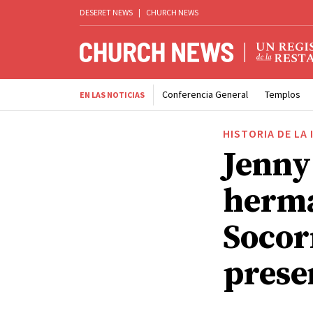
DESERET NEWS
|
CHURCH NEWS
Conferencia General
Templos
EN LAS NOTICIAS
HISTORIA DE LA 
Jenny
herma
Socor
prese