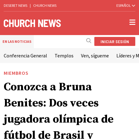
DESERET NEWS
|
CHURCH NEWS
ESPAÑOL
INICIAR SESIÓN
EN LAS NOTICIAS
Conferencia General
Templos
Ven, sígueme
Líderes y M
MIEMBROS
Conozca a Bruna
Benites: Dos veces
jugadora olímpica de
fútbol de Brasil y