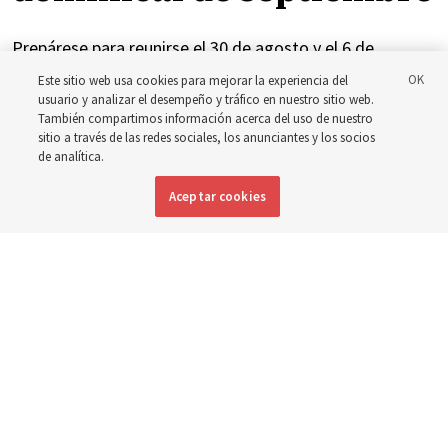
Prepárese para reunirse el 30 de agosto y el 6 de
septiembre para analizar la implementación del nuevo
Este sitio web usa cookies para mejorar la experiencia del
usuario y analizar el desempeño y tráfico en nuestro sitio web.
horario
También compartimos información acerca del uso de nuestro
sitio a través de las redes sociales, los anunciantes y los socios
de analítica.
3 agosto 2026, 3:11 p.m. MDT
Compartir
Aceptar cookies
Inglés
|
Portugués
|
Francés
DISPONIBLE EN: