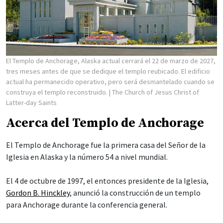
El Templo de Anchorage, Alaska actual cerrará el 22 de marzo de 2027,
tres meses antes de que se dedique el templo reubicado. El edificio
actual ha permanecido operativo, pero será desmantelado cuando se
construya el templo reconstruido.
| The Church of Jesus Christ of
Latter-day Saints
Acerca del Templo de Anchorage
El Templo de Anchorage fue la primera casa del Señor de la
Iglesia en Alaska y la número 54 a nivel mundial.
El 4 de octubre de 1997, el entonces presidente de la Iglesia,
Gordon B. Hinckley
, anunció la construcción de un templo
para Anchorage durante la conferencia general.