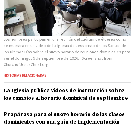
Los hombres participan en una reunión del cuórum de élderes como
se muestra en un video de La Iglesia de Jesucristo de los Santos de
los Últimos Días sobre el nuevo horario de reuniones dominicales para
ver el domingo, 6 de septiembre de 2026.
| Screenshot from
ChurchofJesusChrist.org
HISTORIAS RELACIONADAS
La Iglesia publica videos de instrucción sobre
los cambios al horario dominical de septiembre
Prepárese para el nuevo horario de las clases
dominicales con una guía de implementación