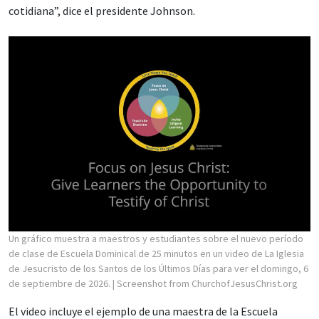
cotidiana”, dice el presidente Johnson.
Un gráfico muestra a maestros y estudiantes sobre el nuevo período
de clase de Escuela Dominical de 25 minutos en un video de La Iglesia
de Jesucristo de los Santos de los Últimos Días para ver el domingo, 6
de septiembre de 2026.
| Screenshot from ChurchofJesusChrist.org
El video incluye el ejemplo de una maestra de la Escuela