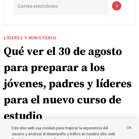
Correo electrónico
LÍDERES Y MINISTERIO
Qué ver el 30 de agosto
para preparar a los
jóvenes, padres y líderes
para el nuevo curso de
estudio
Este sitio web usa cookies para mejorar la experiencia del
El presidente Farnes y la presidenta Freeman responden
usuario y analizar el desempeño y tráfico en nuestro sitio web.