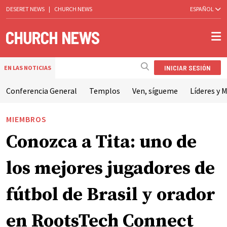
DESERET NEWS
|
CHURCH NEWS
ESPAÑOL
INICIAR SESIÓN
EN LAS NOTICIAS
Conferencia General
Templos
Ven, sígueme
Líderes y M
MIEMBROS
Conozca a Tita: uno de
los mejores jugadores de
fútbol de Brasil y orador
en RootsTech Connect