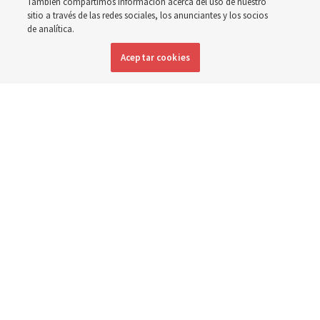
También compartimos información acerca del uso de nuestro
a la pregunta: ‘¿Cuál es la fortaleza de la juventud?’
sitio a través de las redes sociales, los anunciantes y los socios
de analítica.
8 agosto 2026, 2:00 a.m. MDT
Compartir
Aceptar cookies
Inglés
|
Portugués
DISPONIBLE EN: