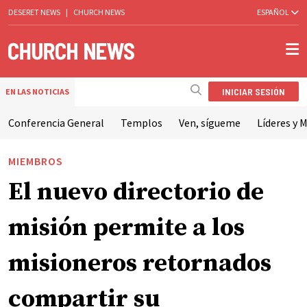
DESERET NEWS
|
CHURCH NEWS
ESPAÑOL
INICIAR SESIÓN
EN LAS NOTICIAS
Conferencia General
Templos
Ven, sígueme
Líderes y M
MIEMBROS
El nuevo directorio de
misión permite a los
misioneros retornados
compartir su