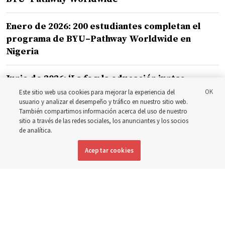
Enero de 2026: 200 estudiantes completan el
programa de BYU–Pathway Worldwide en
Nigeria
Junio de 2026: ‘La fe y la educación juntas
pueden cambiar vidas’: 338 estudiantes
Este sitio web usa cookies para mejorar la experiencia del
usuario y analizar el desempeño y tráfico en nuestro sitio web.
celebran los hitos educativos de BYU-Pathway
También compartimos información acerca del uso de nuestro
en África Oriental
sitio a través de las redes sociales, los anunciantes y los socios
de analítica.
Aceptar cookies
BOLETÍN
Reciba los aspectos destacados de Church News
gratis en su bandeja de entrada semanalmente.
Escriba su dirección de correo electrónico a
continuación.