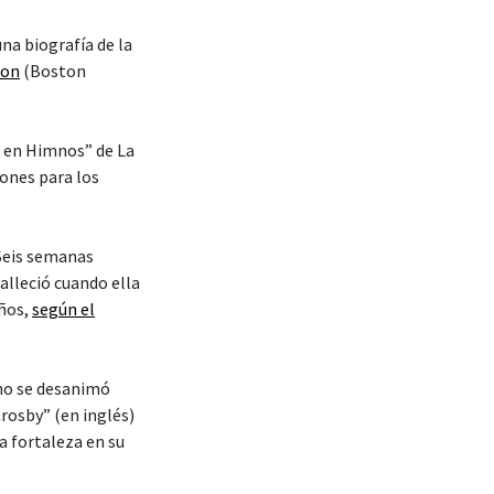
una biografía de la
ton
(Boston
a en Himnos” de La
iones para los
 Seis semanas
falleció cuando ella
iños,
según el
 no se desanimó
Crosby” (en inglés)
a fortaleza en su