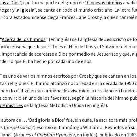
ias a Dios
”, que forma parte del grupo de
10 nuevos himnos
añadid
ogar y la Iglesia
”, se canta en todo el mundo cristiano. La letra fu
scritora estadounidense ciega Frances Jane Crosby, a quien tambié
“
Acerca de los himnos
” (en inglés) de La Iglesia de Jesucristo de l
nción enseña que Jesucristo es el Hijo de Dios y el Salvador del mun
 importancia de acercarse a Dios por medio de Jesucristo y que, al
der lo que Él ha hecho por cada uno de ellos.
” es uno de varios himnos escritos por Crosby que se cantan en los 
ntas religiones. El himno alcanzó notoriedad en la década de 1950 
aham lo utilizó en su campaña de avivamiento cristiano en Londres,
convirtió en uno de los favoritos, según la historia del himno pub
p Ministries
de la Iglesia Metodista Unida (en inglés).
a autora de … ‘Dad gloria a Dios’ fue, sin duda, la escritora más prol
s (
gospel songs
)”, escribió el himnólogo William J. Reynolds en su 
stiana
” (
A survey of Christian Hymnody
, en inglés), publicado en 1963