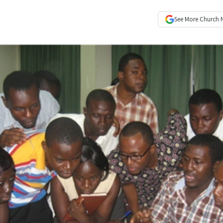
See More
Church 