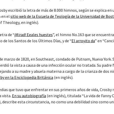
osby escribió la letra de más de 8.000 himnos, según se explica en 
a en el
sitio web de la Escuela de Teología de la Universidad de Bos
f Theology, en inglés).
etra de “
¡Mirad! Eeales huestes
”, el himno No.163 que se encuentr
to de los Santos de los Últimos Días, y de “
El arroyito da
” en “Canc
 de marzo de 1820, en Southeast, condado de Putnam, Nueva York.
erdió la vista a causa de una infección ocular no tratada. Su padre 
dejando a su madre y abuela materna a cargo de la crianza de dos n
by en la Enciclopedia Británica
(en inglés).
gedias que tuvo que enfrentar en sus primeros años de vida, Crosby
a vista.
En su autobiografía
(en inglés), titulada “La vida de Fanny 
3, describe esta circunstancia, no como una debilidad sino como un