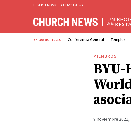
DESERET NEWS
|
CHURCH NEWS
Conferencia General
Templos
EN LAS NOTICIAS
MIEMBROS
BYU-
World
asoci
9 noviembre 2021, 