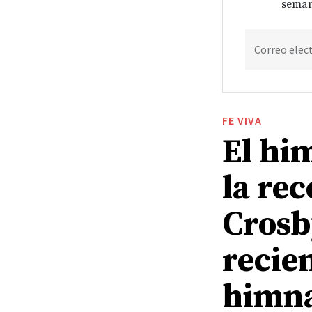
seman
Correo elec
FE VIVA
El him
la re
Crosb
recie
himna