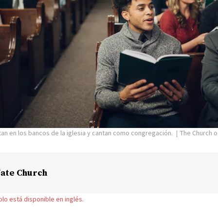
tan en los bancos de la iglesia y cantan como congregación.
The Church o
ate Church
solo está disponible en inglés.