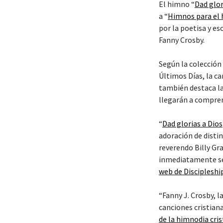
El himno “
Dad glor
a “
Himnos para el h
por la poetisa y e
Fanny Crosby.
Según la colección 
Últimos Días, la ca
también destaca la
llegarán a compren
“
Dad glorias a Dios
adoración de disti
reverendo Billy Gr
inmediatamente se 
web de Discipleshi
“Fanny J. Crosby, l
canciones cristiana
de la himnodia cri