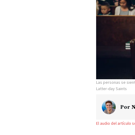
Las personas se sien
Latter-day Saints
Por
N
El audio del artículo 