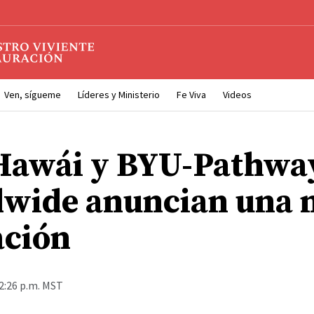
Ven, sígueme
Líderes y Ministerio
Fe Viva
Videos
Hawái y BYU-Pathwa
wide anuncian una 
ación
2:26 p.m. MST