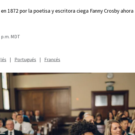
en 1872 por la poetisa y escritora ciega Fanny Crosby ahora s
0 p.m. MDT
lés
|
Portugués
|
Francés