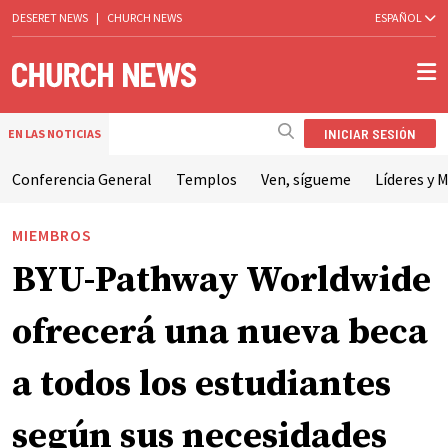
DESERET NEWS
|
CHURCH NEWS
ESPAÑOL
INICIAR SESIÓN
EN LAS NOTICIAS
Conferencia General
Templos
Ven, sígueme
Líderes y M
MIEMBROS
BYU-Pathway Worldwide
ofrecerá una nueva beca
a todos los estudiantes
según sus necesidades