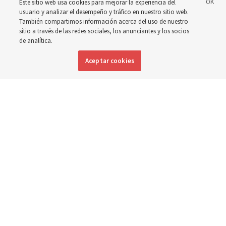
Brasil se han centrado en brindar atención y apoyo a las
Este sitio web usa cookies para mejorar la experiencia del
usuario y analizar el desempeño y tráfico en nuestro sitio web.
personas con discapacidad
También compartimos información acerca del uso de nuestro
sitio a través de las redes sociales, los anunciantes y los socios
de analítica.
6 agosto 2026, 7:49 p.m. MDT
Compartir
Aceptar cookies
Inglés
|
Portugués
DISPONIBLE EN: