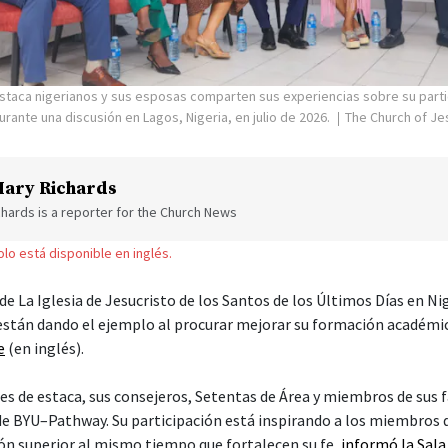
staca nigerianos y sus esposas comparten sus experiencias sobre su parti
ante una discusión en Lagos, Nigeria, en julio de 2026.
The Church of Jes
ary Richards
hards is a reporter for the Church News
solo está disponible en inglés.
 de La Iglesia de Jesucristo de los Santos de los Últimos Días en Nig
 están dando el ejemplo al procurar mejorar su formación académ
e
(en inglés).
es de estaca, sus consejeros, Setentas de Área y miembros de sus f
 de BYU–Pathway. Su participación está inspirando a los miembros 
ón superior al mismo tiempo que fortalecen su fe,
informó la Sala