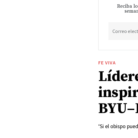
Reciba lo
seman
Correo elec
FE VIVA
Lídere
inspir
BYU–
‘Si el obispo pue