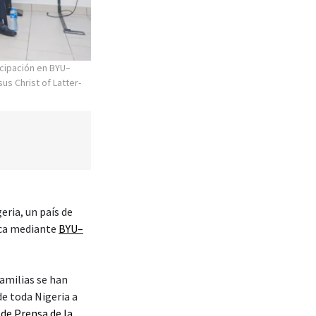
cipación en BYU–
us Christ of Latter-
eria, un país de
ica mediante
BYU–
amilias se han
de toda Nigeria a
 de Prensa de la