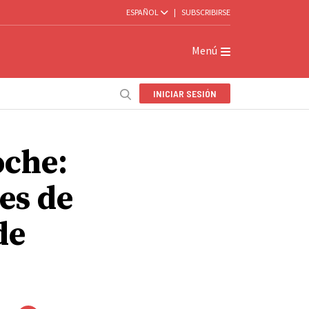
ESPAÑOL
|
SUBSCRIBIRSE
Menú
INICIAR SESIÓN
oche:
es de
de