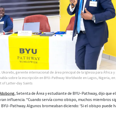
. Ukorebi, gerente internacional de área principal de la Iglesia para África y
 habla sobre la inscripción en BYU–Pathway Worldwide en Lagos, Nigeria, en 
t of Latter-day Saints
 Udobong
, Setenta de Área y estudiante de BYU–Pathway, dijo que e
 gran influencia. “Cuando servía como obispo, muchos miembros s
en BYU–Pathway. Algunos bromeaban diciendo: ‘Si el obispo puede 