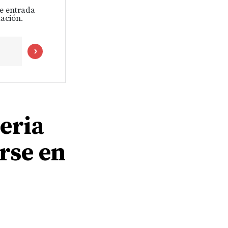
de entrada
ación.
geria
irse en