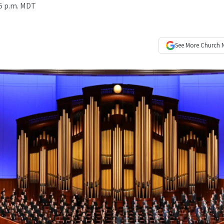
35 p.m. MDT
See More
Church 