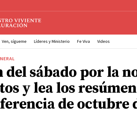
Ven, sígueme
Líderes y Ministerio
Fe Viva
Videos
ENERAL
n del sábado por la n
tos y lea los resúmen
nferencia de octubre 