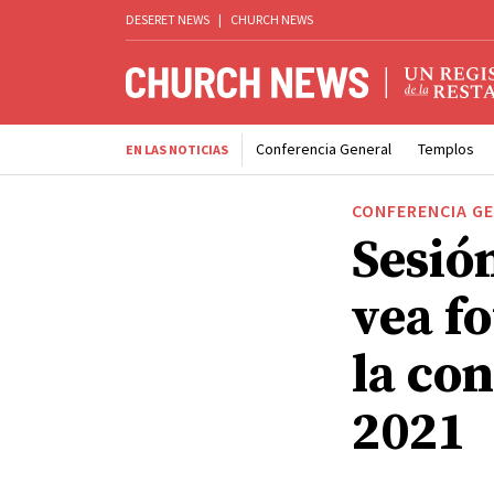
DESERET NEWS
|
CHURCH NEWS
Conferencia General
Templos
EN LAS NOTICIAS
CONFERENCIA G
Sesió
vea fo
la co
2021