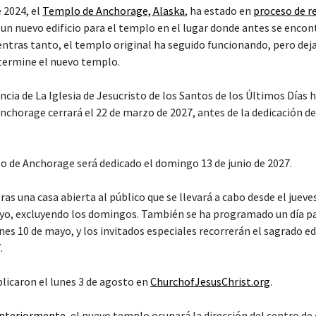
 2024, el
Templo de Anchorage, Alaska
, ha estado en
proceso de r
un nuevo edificio para el templo en el lugar donde antes se encon
entras tanto, el templo original ha seguido funcionando, pero deja
 termine el nuevo templo.
cia de La Iglesia de Jesucristo de los Santos de los Últimos Días 
nchorage cerrará el 22 de marzo de 2027, antes de la dedicación de
o de Anchorage será dedicado el domingo 13 de junio de 2027.
ras una casa abierta al público que se llevará a cabo desde el juev
yo, excluyendo los domingos. También se ha programado un día pa
es 10 de mayo, y los invitados especiales recorrerán el sagrado edif
.
blicaron el lunes 3 de agosto en
ChurchofJesusChrist.org
.
anteriormente
, el nuevo templo ocupará la dirección del centro de