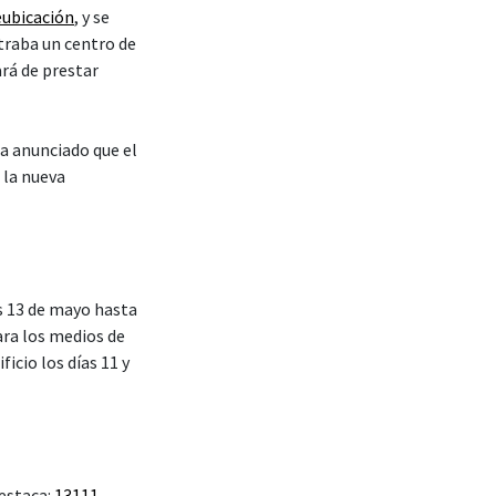
eubicación
, y se
traba un centro de
rá de prestar
ha anunciado que el
 la nueva
es 13 de mayo hasta
ra los medios de
icio los días 11 y
 estaca:
13111