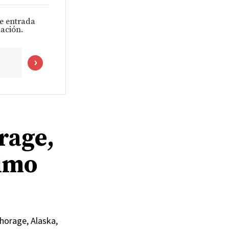
de entrada
ación.
rage,
ximo
chorage, Alaska,