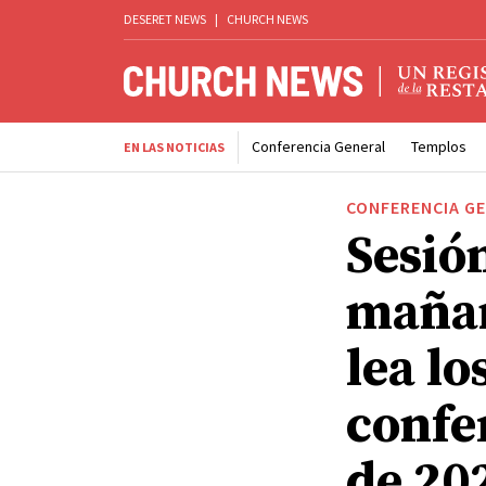
DESERET NEWS
|
CHURCH NEWS
Conferencia General
Templos
EN LAS NOTICIAS
CONFERENCIA G
Sesió
mañan
lea lo
confe
de 20