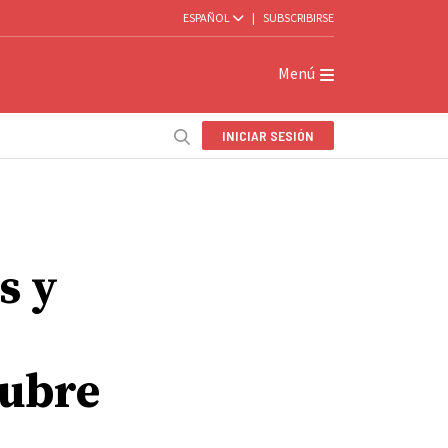
ESPAÑOL
|
SUBSCRIBIRSE
Menú
INICIAR SESIÓN
s y
tubre