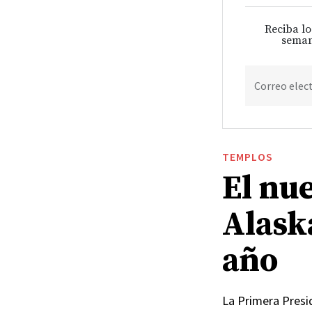
Reciba lo
seman
Correo elec
TEMPLOS
El nu
Alask
año
La Primera Presid