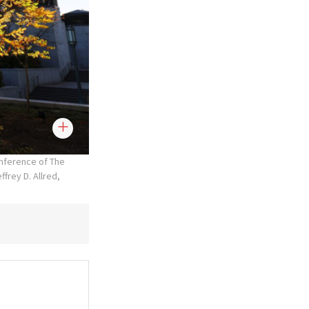
nference of The
ffrey D. Allred,