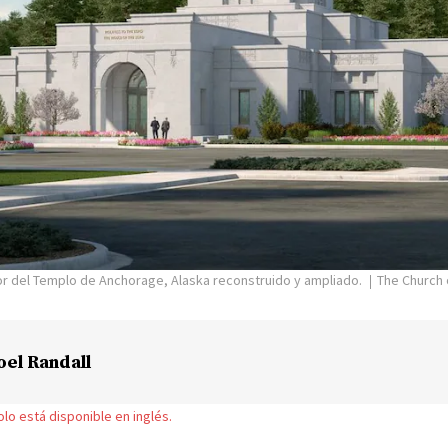
or del Templo de Anchorage, Alaska reconstruido y ampliado.
The Church 
oel Randall
solo está disponible en inglés.