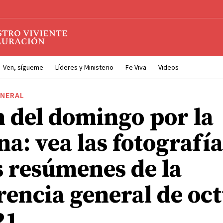
Ven, sígueme
Líderes y Ministerio
Fe Viva
Videos
ENERAL
n del domingo por la
a: vea las fotografía
s resúmenes de la
rencia general de oc
21