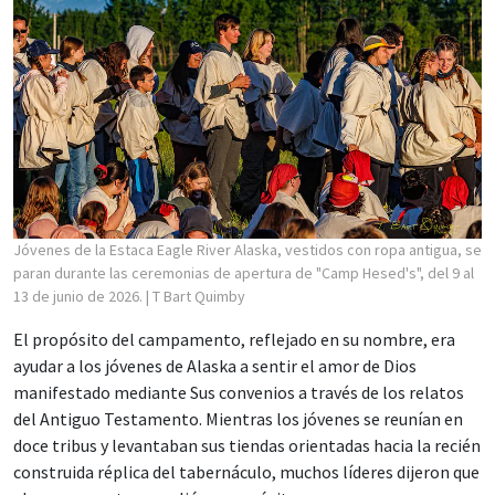
Jóvenes de la Estaca Eagle River Alaska, vestidos con ropa antigua, se
paran durante las ceremonias de apertura de "Camp Hesed's", del 9 al
13 de junio de 2026.
| T Bart Quimby
El propósito del campamento, reflejado en su nombre, era
ayudar a los jóvenes de Alaska a sentir el amor de Dios
manifestado mediante Sus convenios a través de los relatos
del Antiguo Testamento. Mientras los jóvenes se reunían en
doce tribus y levantaban sus tiendas orientadas hacia la recién
construida réplica del tabernáculo, muchos líderes dijeron que