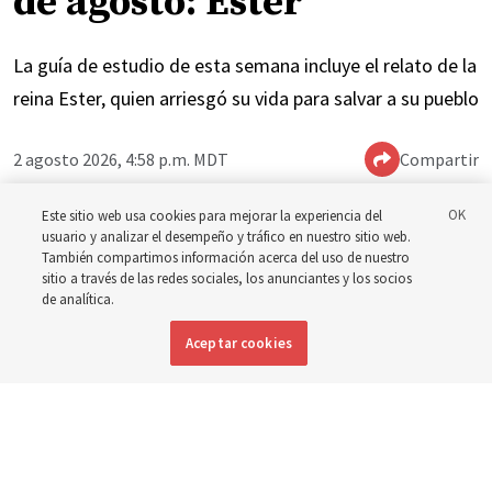
de agosto: Ester
La guía de estudio de esta semana incluye el relato de la
reina Ester, quien arriesgó su vida para salvar a su pueblo
2 agosto 2026, 4:58 p.m. MDT
Compartir
Este sitio web usa cookies para mejorar la experiencia del
usuario y analizar el desempeño y tráfico en nuestro sitio web.
Inglés
|
Portugués
|
Francés
DISPONIBLE EN:
También compartimos información acerca del uso de nuestro
sitio a través de las redes sociales, los anunciantes y los socios
de analítica.
Aceptar cookies