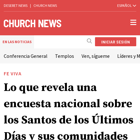
DESERET NEWS
|
CHURCH NEWS
ESPAÑOL
INICIAR SESIÓN
EN LAS NOTICIAS
Conferencia General
Templos
Ven, sígueme
Líderes y M
FE VIVA
Lo que revela una
encuesta nacional sobre
los Santos de los Últimos
Días y sus comunidades