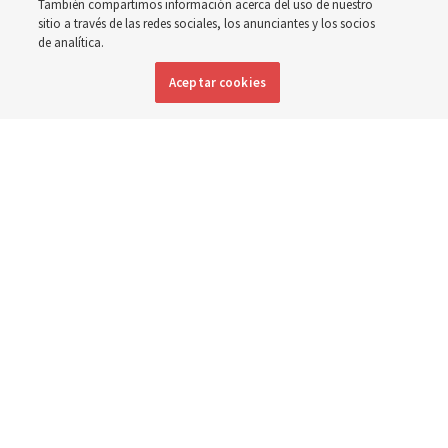
También compartimos información acerca del uso de nuestro
a la pregunta: ‘¿Cuál es la fortaleza de la juventud?’
sitio a través de las redes sociales, los anunciantes y los socios
de analítica.
8 agosto 2026, 2:00 a.m. MDT
Compartir
Aceptar cookies
Inglés
DISPONIBLE EN: