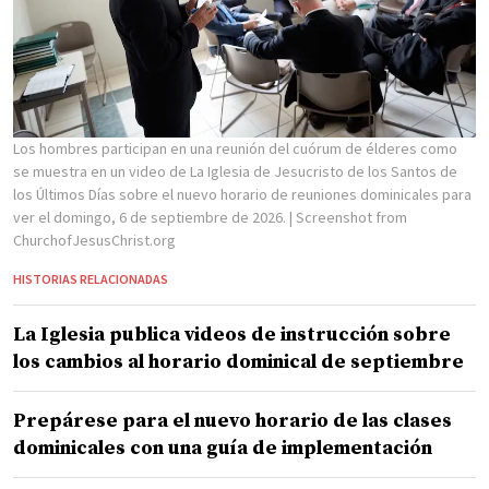
Los hombres participan en una reunión del cuórum de élderes como
se muestra en un video de La Iglesia de Jesucristo de los Santos de
los Últimos Días sobre el nuevo horario de reuniones dominicales para
ver el domingo, 6 de septiembre de 2026.
| Screenshot from
ChurchofJesusChrist.org
HISTORIAS RELACIONADAS
La Iglesia publica videos de instrucción sobre
los cambios al horario dominical de septiembre
Prepárese para el nuevo horario de las clases
dominicales con una guía de implementación