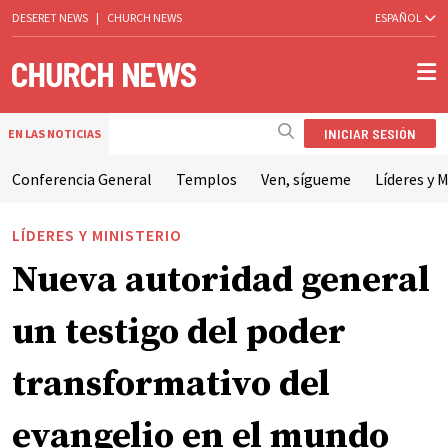
DESERET NEWS
|
CHURCH NEWS
ESPAÑOL
INICIAR SESIÓN
EN LAS NOTICIAS
Conferencia General
Templos
Ven, sígueme
Líderes y M
LÍDERES Y MINISTERIO
Nueva autoridad general
un testigo del poder
transformativo del
evangelio en el mundo