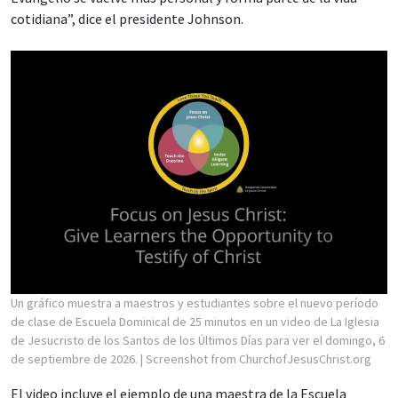
cotidiana”, dice el presidente Johnson.
Un gráfico muestra a maestros y estudiantes sobre el nuevo período
de clase de Escuela Dominical de 25 minutos en un video de La Iglesia
de Jesucristo de los Santos de los Últimos Días para ver el domingo, 6
de septiembre de 2026.
| Screenshot from ChurchofJesusChrist.org
El video incluye el ejemplo de una maestra de la Escuela