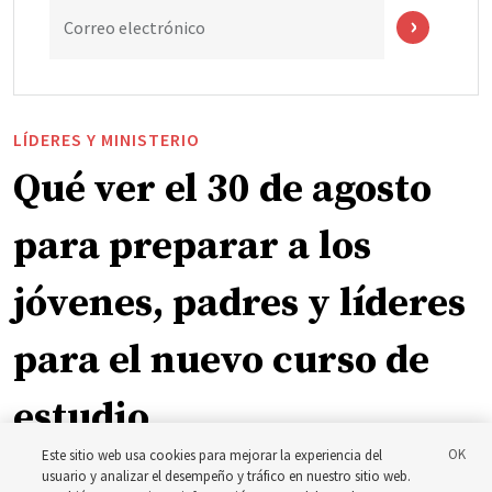
Correo electrónico
LÍDERES Y MINISTERIO
Qué ver el 30 de agosto
para preparar a los
jóvenes, padres y líderes
para el nuevo curso de
estudio
Este sitio web usa cookies para mejorar la experiencia del
usuario y analizar el desempeño y tráfico en nuestro sitio web.
El presidente Farnes y la presidenta Freeman responden