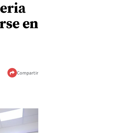
geria
irse en
Compartir