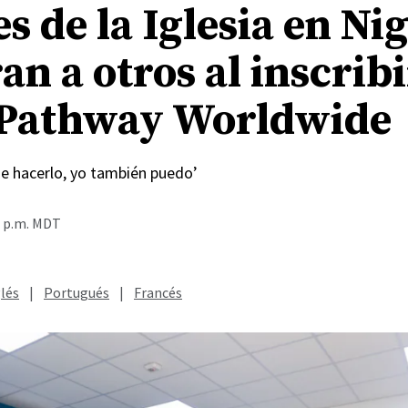
s de la Iglesia en Ni
an a otros al inscrib
Pathway Worldwide
de hacerlo, yo también puedo’
8 p.m. MDT
lés
|
Portugués
|
Francés