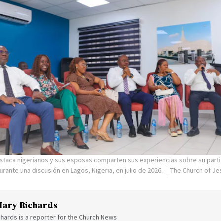
staca nigerianos y sus esposas comparten sus experiencias sobre su parti
ante una discusión en Lagos, Nigeria, en julio de 2026.
The Church of Jes
ary Richards
hards is a reporter for the Church News