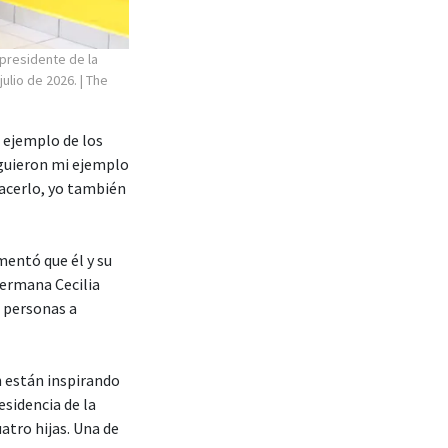
 presidente de la
julio de 2026.
| The
l ejemplo de los
iguieron mi ejemplo
hacerlo, yo también
entó que él y su
hermana Cecilia
 personas a
n están inspirando
esidencia de la
atro hijas. Una de