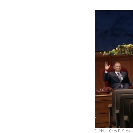
El élder Gary E. Stev