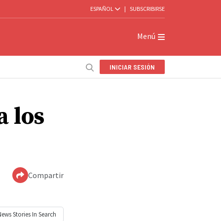
ESPAÑOL
|
SUBSCRIBIRSE
Menú
INICIAR SESIÓN
a los
Compartir
News
Stories In Search