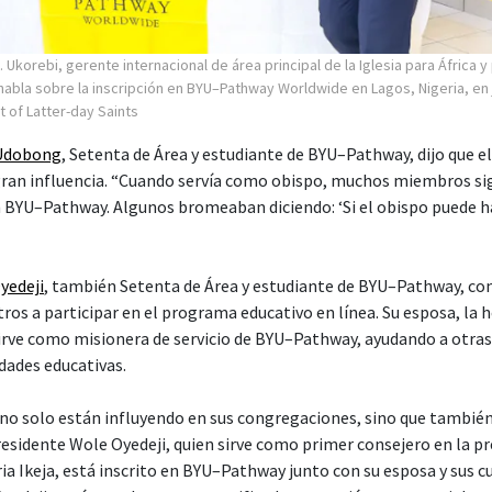
. Ukorebi, gerente internacional de área principal de la Iglesia para África y
 habla sobre la inscripción en BYU–Pathway Worldwide en Lagos, Nigeria, en 
t of Latter-day Saints
 Udobong
, Setenta de Área y estudiante de BYU–Pathway, dijo que e
 gran influencia. “Cuando servía como obispo, muchos miembros s
en BYU–Pathway. Algunos bromeaban diciendo: ‘Si el obispo puede 
Oyedeji
, también Setenta de Área y estudiante de BYU–Pathway, com
ros a participar en el programa educativo en línea. Su esposa, la 
irve como misionera de servicio de BYU–Pathway, ayudando a otras
dades educativas.
s no solo están influyendo en sus congregaciones, sino que tambié
presidente Wole Oyedeji, quien sirve como primer consejero en la pr
a Ikeja, está inscrito en BYU–Pathway junto con su esposa y sus cu