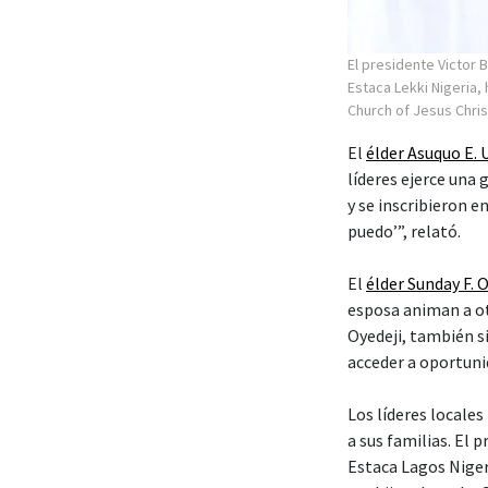
El presidente Victor B
Estaca Lekki Nigeria,
Church of Jesus Chris
El
élder Asuquo E.
líderes ejerce una
y se inscribieron 
puedo’”, relató.
El
élder Sunday F. 
esposa animan a ot
Oyedeji, también s
acceder a oportuni
Los líderes locale
a sus familias. El 
Estaca Lagos Nigeri