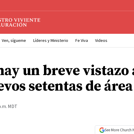
Ven, sígueme
Líderes y Ministerio
Fe Viva
Videos
hay un breve vistazo 
evos setentas de área
 p.m. MDT
See More
Church 